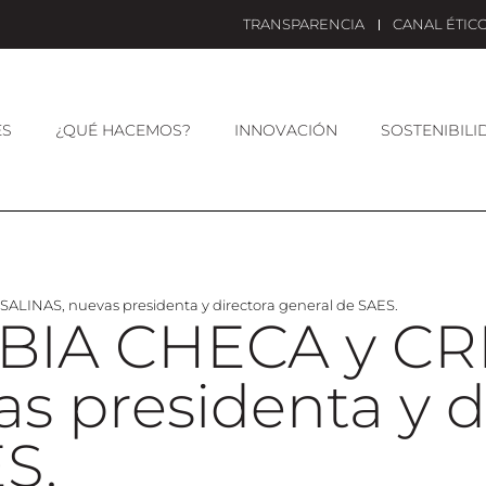
TRANSPARENCIA
CANAL ÉTIC
ES
¿QUÉ HACEMOS?
INNOVACIÓN
SOSTENIBILI
INAS, nuevas presidenta y directora general de SAES.
IA CHECA y CR
s presidenta y d
S.