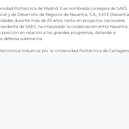
iversidad Politécnica de Madrid. Fue nombrada consejera de SAES
ial y de Desarrollo de Negocio de Navantia, S.A,, S.M.E.(Navantia
lidades durante más de 20 años, tanto en proyectos nacionales
residenta de SAES, ha impulsado la colaboración entre Navantia 
su posición en relación a los grandes programas, dotando a
de defensa submarina.
ectrónica Industrial por la Universidad Politécnica de Cartagena
riencia en el sector naval y durante su carrera ha desarrollado
como el submarino español S-80, para el cual ejerció como jefa
 del Sistema de Combate, el Sistema de Control y los
a su nombramiento en SAES ha ejercido el puesto de subdirecto
tia Sistemas, con la responsabilidad de impulsar la Transformac
cnológico e innovación (I+D+I) y ciberseguridad. Cabe destacar q
 de las fragatas noruegas F-310 y que desde sus anteriores fun
l, forma parte del sector público empresarial del Estado. Está a
ES CAPITAL, S.A., S.M.E. y ésta a su vez a través de Navantia, tod
sde el punto de vista accionarial, SAES CAPITAL posee el 51 % de 