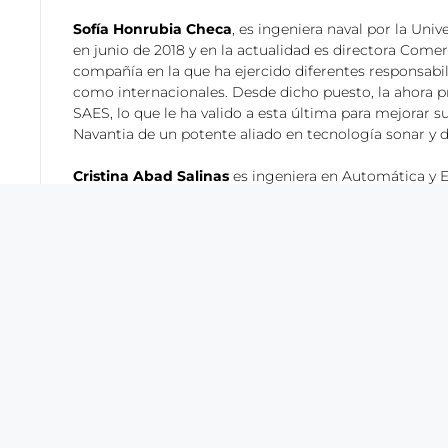
Sofía Honrubia Checa
, es ingeniera naval por la Un
en junio de 2018 y en la actualidad es directora Comerc
compañía en la que ha ejercido diferentes responsabi
como internacionales. Desde dicho puesto, la ahora p
SAES, lo que le ha valido a esta última para mejorar 
Navantia de un potente aliado en tecnología sonar y 
Cristina Abad Salinas
es ingeniera en Automática y El
La nueva directora de SAES cuenta con 18 años de expe
distintos puestos en relación con grandes programas 
de programa de Sistemas, actuando como responsable
Simuladores de Plataforma y Táctico del buque. Hast
de Gestión Tecnológica, Ciberseguridad y 4.0 en Navan
abarcando actividades de investigación, desarrollo te
como ingeniera de sistemas en SAES para el programa
estrechamente con la compañía que ahora dirige.
La empresa
SAES
, en tanto sociedad mercantil estata
Públicas a través de la mercantil, también pública, SA
(Sociedad Estatal de Participaciones Industriales). De