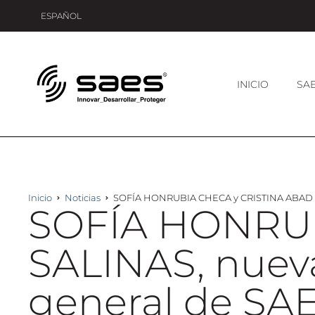
ESPAÑOL
INICIO
SA
Inicio
Noticias
SOFÍA HONRUBIA CHECA y CRISTINA ABAD SAL
SOFÍA HONRUB
SALINAS, nueva
general de SAE