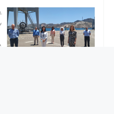
),
y
.
ra
ión Tecnológica en dicha división de Navantia,
ue Cristina Abad trabajó al comienzo de su carrera
ciones en Navantia Sistemas ha colaborado
dscrita al Ministerio de Hacienda y Administraciones
as ellas pertenecientes y englobadas en el Grupo SEPI
las acciones y el resto pertenece a la empresa