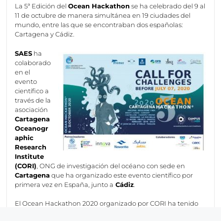
La 5ª Edición del
Ocean Hackathon
se ha celebrado del 9 al
11 de octubre de manera simultánea en 19 ciudades del
mundo, entre las que se encontraban dos españolas:
Cartagena y Cádiz.
SAES
ha
colaborado
en el
evento
científico a
través de la
asociación
Cartagena
Oceanogr
aphic
Research
Institute
(CORI)
, ONG de investigación del océano con sede en
Cartagena
que ha organizado este evento científico por
primera vez en España, junto a
Cádiz
.
El Ocean Hackathon 2020 organizado por CORI ha tenido
como objetivo el de poner en valor el
talento científico y