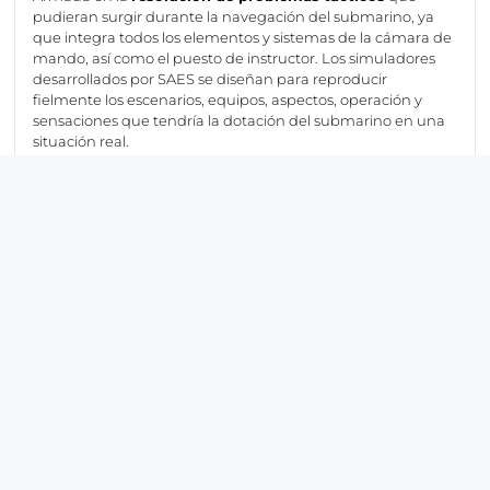
pudieran surgir durante la navegación del submarino, ya
que integra todos los elementos y sistemas de la cámara de
mando, así como el puesto de instructor. Los simuladores
desarrollados por SAES se diseñan para reproducir
fielmente los escenarios, equipos, aspectos, operación y
sensaciones que tendría la dotación del submarino en una
situación real.
Según
Víctor Azcárate
, jefe de la línea Soporte Posventa en
SAES y responsable del mantenimiento del SATS, “las
últimas pruebas de aceptación correspondientes a los
trabajos de
modernización
del Puesto de Instructor, Puesto
de Gobierno, DLT y del DSUV-22 del SATS, se llevaron a cabo
a final de año de manera satisfactoria en el edificio de
simuladores de la Base de Submarinos y
en presencia del
RAC
(el Representante de Aseguramiento de la Calidad de
la Armada).”
La importancia de este trabajo de modernización del
sistema, continúa Azcárate, radica en que “posibilita a la
Armada seguir efectuando adiestramiento de dotaciones
con el SATS, mientras tenga en servicio algún submarino de
la serie S-70 y que deberán ser reemplazados por los S-80.”