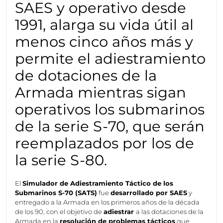
SAES y operativo desde
1991, alarga su vida útil al
menos cinco años más y
permite el adiestramiento
de dotaciones de la
Armada mientras sigan
operativos los submarinos
de la serie S-70, que serán
reemplazados por los de
la serie S-80.
El
Simulador de Adiestramiento Táctico de los
Submarinos S-70 (SATS)
fue
desarrollado por SAES
y
entregado a la Armada en los primeros años de la década
de los 90, con el objetivo de
adiestrar
a las dotaciones de la
Armada en la
resolución de problemas tácticos
que