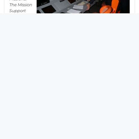
The Mission
Support
Center”,
valora
la
efectividad
El Jefe de la línea ASW en SAES Ignacio
de un
Gutierrez probando el sistema SPAS en un
proceso
MPA P-3 Orion.
combinad
o de planificación y optimización de la misión ASW para
lograr el objetivo principal de ésta: detectar y localizar la
amenaza submarina. La planificación y optimización se
realiza analizando las amenazas submarinas identificadas y
clasificadas mediante una
Base de datos de inteligencia
acústica (ACINT).
Por otra parte, se logra un despliegue más apropiado de
sensores y una mejora en el procesamiento gracias a la
predicción de las prestaciones acústicas del sensor. Así, los
operadores logran mejorar la detección, clasificación e
identificación de objetivos, reduciendo de forma notable las
identificaciones erróneas con el consiguiente aumento de
eficiencia y fiabilidad en la misión.