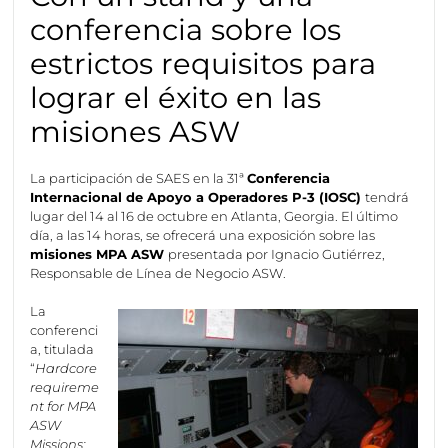
conferencia sobre los
estrictos requisitos para
lograr el éxito en las
misiones ASW
La participación de SAES en la 31ª
Conferencia
Internacional de Apoyo a Operadores P-3 (IOSC)
tendrá
lugar del 14 al 16 de octubre en Atlanta, Georgia. El último
día, a las 14 horas, se ofrecerá una exposición sobre las
misiones MPA ASW
presentada por Ignacio Gutiérrez,
Responsable de Línea de Negocio ASW.
La
conferenci
a, titulada
“
Hardcore
requireme
nt for MPA
ASW
Missions: