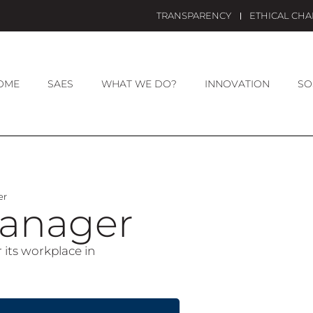
TRANSPARENCY
ETHICAL CH
OME
SAES
WHAT WE DO?
INNOVATION
SO
er
Manager
 its workplace in