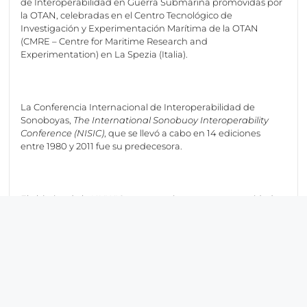
de Interoperabilidad en Guerra Submarina promovidas por
la OTAN, celebradas en el Centro Tecnológico de
Investigación y Experimentación Marítima de la OTAN
(CMRE – Centre for Maritime Research and
Experimentation) en La Spezia (Italia).
La Conferencia Internacional de Interoperabilidad de
Sonoboyas,
The International Sonobuoy Interoperability
Conference (NISIC)
, que se llevó a cabo en 14 ediciones
entre 1980 y 2011 fue su predecesora.
El objetivo de la NUWIC es proporcionar una oportunidad
para que el personal técnico de países de la OTAN,
industrias y otros gobiernos invitados puedan debatir
acerca de temas relacionados con la guerra bajo el agua;
interoperabilidad, estándares, procesamiento, nuevos
avances, tecnologías emergentes de detección y otros
temas de interés actual.