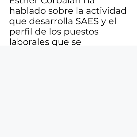
Esther Corbalán ha
hablado sobre la actividad
que desarrolla SAES y el
perfil de los puestos
laborales que se
demandan.
La séptima Jornada de Dinamización del Empleo Joven,
Itinere 2023, se ha celebrado hoy en el Auditorio El Batel de
Cartagena, organizada por la concejalía de Juventud y la
Agencia de Desarrollo Local. Itinere nació hace siete años
como una plataforma de encuentro para jóvenes y
empresas de Cartagena con la idea de movilizar a la
población joven y hacerla protagonista de su desarrollo
formativo y laboral.
La gerente de Recursos Humanos de SAES ha participado
en una mesa redonda sobre ‘Las oportunidades
profesionales en el Puerto de Cartagena’, en la que ha
hablado sobre la actividad que desarrolla en la empresa y el