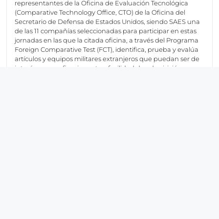
representantes de la Oficina de Evaluación Tecnológica
(Comparative Technology Office, CTO) de la Oficina del
Secretario de Defensa de Estados Unidos, siendo SAES una
de las 11 compañías seleccionadas para participar en estas
jornadas en las que la citada oficina, a través del Programa
Foreign Comparative Test (FCT), identifica, prueba y evalúa
artículos y equipos militares extranjeros que puedan ser de
interés por su eficacia-coste y facilidad de adquisición para
las Fuerzas Armadas Norteamericanas.
Esta segunda edición de las jornadas ha tenido una gran
demanda por parte de las empresas españolas, de forma
que la Oficina de Evaluación ha tenido que realizar un
proceso previo de selección, siendo superado por empresas
líderes españolas, como SAES, Navantia o Indra. “Buscan
novedades tecnológicas, competitivas en precio, y que
supongan una mejora significativa” asegura el Jefe de la
Línea de Negocio de Guerra Antisubmarina de SAES,
encargado de ofrecer información detallada sobre el
ROASW a los responsables de adquisición de las FFAA.